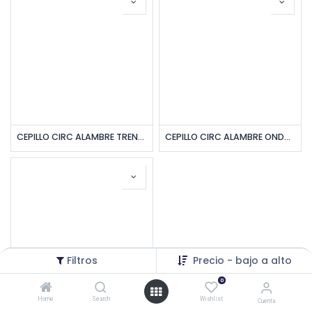
CEPILLO CIRC ALAMBRE TRENZADO ONDULADO 4" ROS 5/8" UNID MAXI TOOLS
CEPILLO CIRC ALAMBRE ONDULADO 5" ROS 5/8" UNID MAXI TOOLS
Filtros
Precio - bajo a alto
0
Home
Search
Wishlist
Cuenta
CEPILLO CIRC ALAMBRE TRENZADO ONDULADO 5" ROS 5/8" UNID TREK