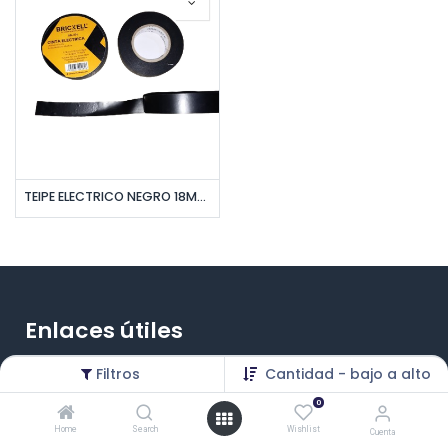
TEIPE ELECTRICO NEGRO 18MMx16MTS ESPESOR 0,18MM UNID BRICKELL
Enlaces útiles
Inicio
Filtros
Cantidad - bajo a alto
0
Productos
Home
Search
Wishlist
Cuenta