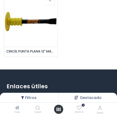
CINCEL PUNTA PLANA 12" MANGO PROTECTOR UNID BRICKELL
Enlaces útiles
Inicio
Filtros
Destacado
0
Productos
Home
Search
Wishlist
Cuenta