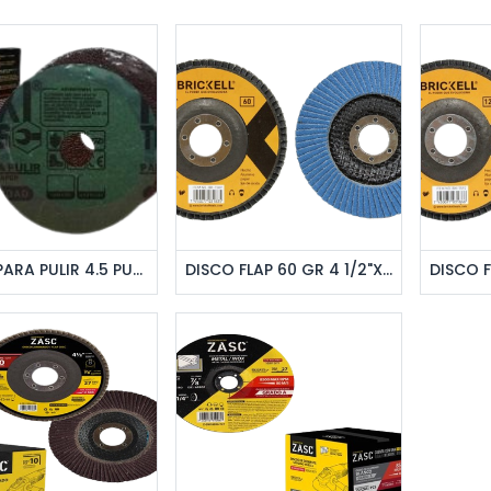
regar al pedido
Agregar al pedido
Ag
DISCO PARA PULIR 4.5 PULGADAS 0.6MM.100G UNID MAXI TOOLS
DISCO FLAP 60 GR 4 1/2"X7/8" UNID BRICKELL