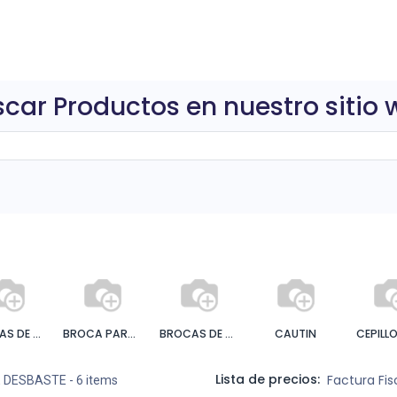
0
ctos
car Productos en nuestro sitio
BOMBAS DE AGUA
BROCA PARA MADERA
BROCAS DE METAL
CAUTIN
CEPILL
Lista de precios:
Factura Fi
E DESBASTE
- 6 items