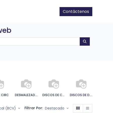
Contáctenos
 web
O CIRC
DESMALEZADORAS
DISCOS DE CORTE
DISCOS DE DESBASTE
DREME
Filtrar Por:
scal (BCV)
Destacado