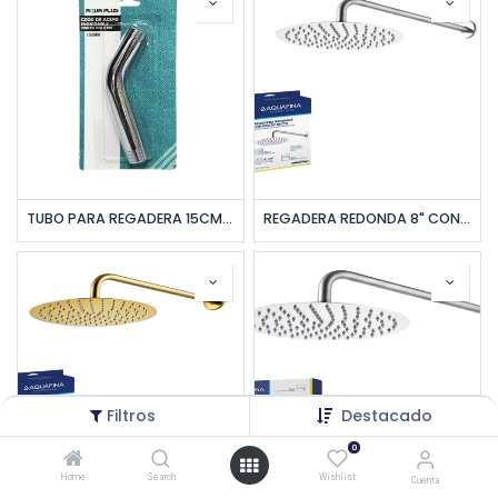
TUBO PARA REGADERA 15CM ACERO INOXIDABLE UNID AQUA PLUS
REGADERA REDONDA 8" CON BRAZO RECTO 40CM SATÍN UNID AQUAFINA
Filtros
Destacado
0
Home
Search
Wishlist
Cuenta
REGADERA REDONDA 8" CON BRAZO RECTO 40CM DORADO SATÍN UNID AQUAFINA
REGADERA REDONDA 16" C/BRAZO RECTO 55CM SATINADA UNID AQUAFINA