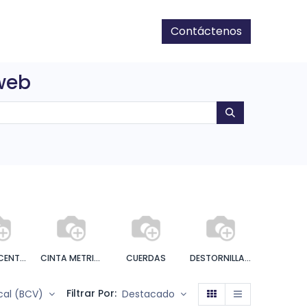
Contáctenos
 web
CINCEL CENTRO PUNTO
CINTA METRICA
CUERDAS
DESTORNILLADORES
ELECTRIC
Filtrar Por:
scal (BCV)
Destacado