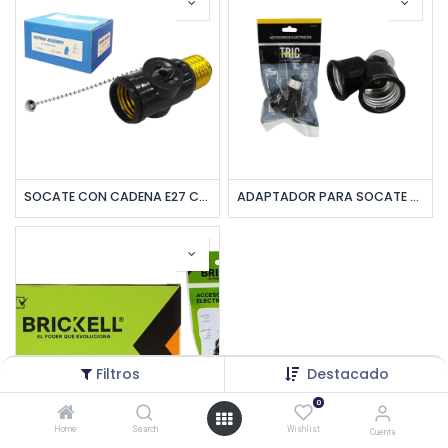
SOCATE CON CADENA E27 CON 2 TOMA CORRIENTES 125V UNID
ADAPTADOR PARA SOCATE DOBLE ROSCA UNID TRIC
Filtros
Destacado
0
Home
Search
Wishlist
Cuenta
ADAPTADOR BENJAMIN ROSCA E27 CON TOMACORRIENTE UNID BRICKELL