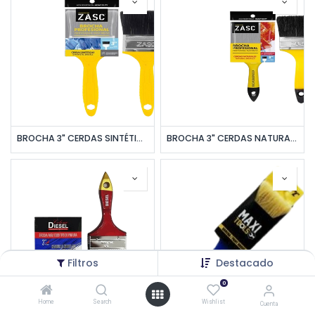
BROCHA 3" CERDAS SINTÉTICAS NEGRAS C/MANGO AMARILLO UNID ZASC
BROCHA 3" CERDAS NATURALES NEGRAS C/MANGO AMARILLO UNID ZASC
Filtros
Destacado
0
Home
Search
Wishlist
Cuenta
BROCHA 3" CERDAS BLANCAS C/MANGO ROJO UNID DIESEL
BROCHA 3" CERDA BLANCA C/MANGO AZUL MAXI TOOLS