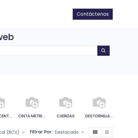
Contáctenos
 web
CINCEL CENTRO PUNTO
CINTA METRICA
CUERDAS
DESTORNILLADORES
ELECTRIC
Filtrar Por:
scal (BCV)
Destacado