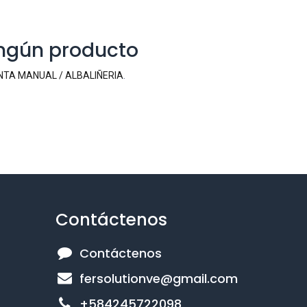
ingún producto
TA MANUAL / ALBALIÑERIA
.
Contáctenos
Contáctenos
fersolutionve@gmail.com
+584245722098