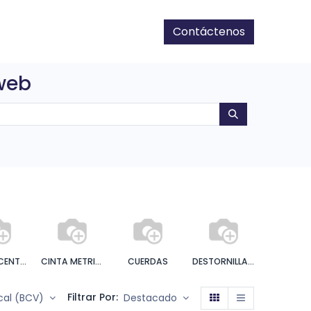
Contáctenos
 web
CINCEL CENTRO PUNTO
CINTA METRICA
CUERDAS
DESTORNILLADORES
ELECTRIC
Filtrar Por:
scal (BCV)
Destacado