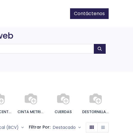
Contáctenos
 web
CINCEL CENTRO PUNTO
CINTA METRICA
CUERDAS
DESTORNILLADORES
ELECTRIC
Filtrar Por:
scal (BCV)
Destacado