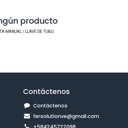
ingún producto
A MANUAL / LLAVE DE TUBO
.
Contáctenos
Contáctenos
fersolutionve@gmail.com
+584245722098